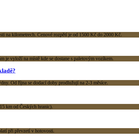
losti na kilometrech. Cenové rozpětí je od 1500 Kč do 2000 Kč.
m je vyloží na místě kde se dostane s paletovým vozíkem.
kladě?
ýdny. Od října se dodací doby prodlužují na 2-3 měsíce.
 (15 km od Českých hranic).
atí při převzetí v hotovosti.