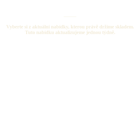
AKTUÁLNÍ SKLADOVÁ NABÍDKA
_____
Vyberte si z aktuální nabídky, kterou právě držíme skladem.
Tuto nabídku aktualizujeme jednou týdně.