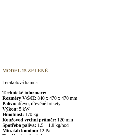
MODEL 15 ZELENÉ
Terakotová kamna
Technické informace:
Rozměry V/Š/H:
840 x 470 x 470 mm
Palivo:
dřevo, dřevěné brikety
Výkon:
5 kW
Hmotnost:
170 kg
Kouřovod vrchní průměr:
120 mm
Spotřeba paliva:
1,5 – 1,8 kg/hod
Min. tah komínu:
12 Pa