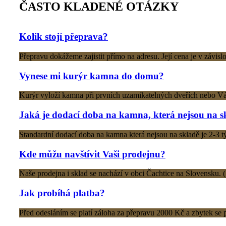
ČASTO KLADENÉ OTÁZKY
Kolik stojí přeprava?
Přepravu dokážeme zajistit přímo na adresu. Její cena je v závis
Vynese mi kurýr kamna do domu?
Kurýr vyloží kamna při prvních uzamikatelných dveřích nebo Vá
Jaká je dodací doba na kamna, která nejsou na s
Standardní dodací doba na kamna která nejsou na skladě je 2-3 t
Kde můžu navštívit Vaši prodejnu?
Naše prodejna i sklad se nachází v obci Čachtice na Slovensku.
Jak probíhá platba?
Před odesláním se platí záloha za přepravu 2000 Kč a zbytek se pl