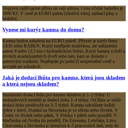
Dopravu zajišťujeme přímo na vaši adresu. Cena včetně balného je
2000 Kč. V ceně je EURO paleta (zůstává vám), upínací pásy a
bednění.
Vynese mi kurýr kamna do domu?
Kamna budou zabalená na EURO paletě. Přiveze je kurýr firmy
GEIS nebo RABEN. Kurýr nepřijede dodávkou, ale nákladním
autem 9 nebo 12,5 tun s hydraulickým čelem. Kurýr kamna vyloží u
prvních uzamykatelných dveří nebo tam, kam se dostane s
paletovým vozíkem. Nepřejede po polní či nezpevněné cestě a
nevyjde po schodech.
Jaká je dodací lhůta pro kamna, která jsou skladem
a která nejsou skladem?
Standardní dodací lhůta pro kamna skladem je 1–2 týdny. U
neskladových modelů je dodací doba 2–4 týdny. Od října se může
dodací doba prodloužit na 3–5 týdnů. Kamna odesíláme každý
týden v úterý. Dodání na Slovensku je ve středu nebo čtvrtek. V
Česku ve čtvrtek nebo pátek. V Polsku v pátek nebo pondělí. V
Maďarsku od čtvrtka do pondělí. Do Estonska, Lotyšska, Litvy,
Chorvatska a Slovinska je doručení 4–5 pracovních dnů, tedy do