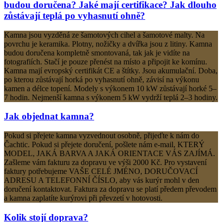
budou doručena? Jaké mají certifikace? Jak dlouho
zůstávají teplá po vyhasnutí ohně?
Kamna jsou vyzděná ze šamotových cihel a šamotové malty. Na
povrchu je keramika. Plotny, nožičky a dvířka jsou z litiny. Kamna
budou doručena kompletně smontovaná, tak jak je vidíte na
fotografiích. Stačí je pouze přenést na místo a připojit ke komínu.
Kamna mají evropský certifikát CE a štítky. Jsou akumulační. Doba,
po kterou zůstávají horká po vyhasnutí ohně, závisí na výkonu
kamen a délce topení. Modely s výkonem 10 kW zůstávají horké 5–
7 hodin. Nejmenší kamna s výkonem 5 kW vydrží teplá 2–3 hodiny.
Jak objednat kamna?
Pokud si přejete kamna vyzvednout osobně, přijeďte k nám do
Čachtic. Pokud si přejete doručení, pošlete nám e-mail, KTERÝ
MODEL, JAKÁ BARVA A JAKÁ ORIENTACE VÁS ZAJÍMÁ.
Zašleme vám fakturu za dopravu ve výši 2000 Kč. Pro vystavení
faktury potřebujeme VAŠE CELÉ JMÉNO, DORUČOVACÍ
ADRESU A TELEFONNÍ ČÍSLO, aby vás kurýr mohl v den
doručení kontaktovat. Faktura za dopravu se platí předem převodem
a kamna zaplatíte kurýrovi při převzetí v hotovosti.
Kolik stojí doprava?