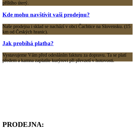
příštího úterý.
Kde mohu navštívit vaši prodejnu?
Naše prodejna i sklad se nachází v obci Čachtice na Slovensku. (15
km od Českých hranic).
Jak probíhá platba?
Vystavujeme Vám před odesláním fakturu za dopravu. Ta se platí
předem a kamna zaplatíte kurýrovi při převzetí v hotovosti.
PRODEJNA: