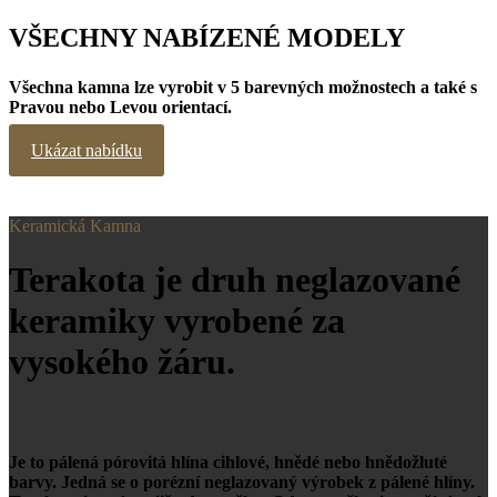
VŠECHNY NABÍZENÉ MODELY
Všechna kamna lze vyrobit v 5 barevných možnostech a také s
Pravou nebo Levou orientací.
Ukázat nabídku
Keramická Kamna
Terakota je druh neglazované
keramiky vyrobené za
vysokého žáru.
Je to pálená pórovitá hlína cihlové, hnědé nebo hnědožluté
barvy. Jedná se o porézní neglazovaný výrobek z pálené hlíny.