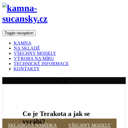
Toggle navigation
KAMNA
NA SKLADĚ
VŠECHNY MODELY
VÝROBA NA MÍRU
TECHNICKÉ INFORMACE
KONTAKTY
KAMNA
SUČANSKÝ
Vyzdobte svůj domov kamny, které neztratily své kouzlo ani v
dnešní době. Pokud chcete znovu prožít kouzlo minulosti, tak
terakotová kamna jsou perfektní volbou! Terakotová kamna
mohou vypadat dobře i v moderní kuchyni, pokud je instalace
Co je Terakota a jak se
provedena správně.
vyrábí?
SKLADOVÁ NABÍDKA
VŠECHNY MODELY