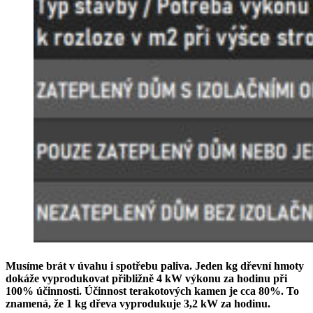
Musíme brát v úvahu i spotřebu paliva. Jeden kg dřevní hmoty
dokáže vyprodukovat přibližně 4 kW výkonu za hodinu při
100% účinnosti. Účinnost terakotových kamen je cca 80%. To
znamená, že 1 kg dřeva vyprodukuje 3,2 kW za hodinu.