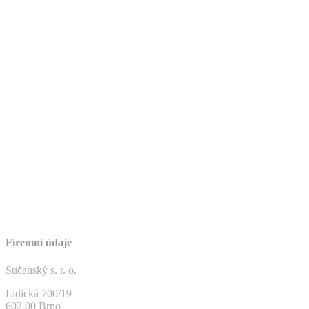
Firemní údaje
Sučanský s. r. o.
Lidická 700/19
602 00 Brno