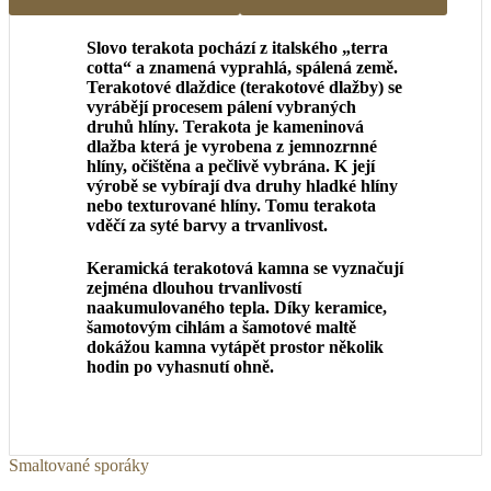
Slovo terakota pochází z italského „terra
cotta“ a znamená vyprahlá, spálená země.
Terakotové dlaždice (terakotové dlažby) se
vyrábějí procesem pálení vybraných
druhů hlíny. Terakota je kameninová
dlažba která je vyrobena z jemnozrnné
hlíny, očištěna a pečlivě vybrána. K její
výrobě se vybírají dva druhy hladké hlíny
nebo texturované hlíny. Tomu terakota
vděčí za syté barvy a trvanlivost.
Keramická terakotová kamna se vyznačují
zejména dlouhou trvanlivostí
naakumulovaného tepla. Díky keramice,
šamotovým cihlám a šamotové maltě
dokážou kamna vytápět prostor několik
hodin po vyhasnutí ohně.
Smaltované sporáky