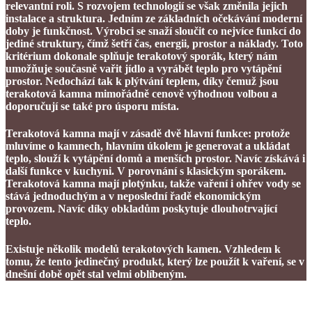
relevantní roli. S rozvojem technologií se však změnila jejich
instalace a struktura. Jedním ze základních očekávání moderní
doby je funkčnost. Výrobci se snaží sloučit co nejvíce funkcí do
jediné struktury, čímž šetří čas, energii, prostor a náklady. Toto
kritérium dokonale splňuje terakotový sporák, který nám
umožňuje současně vařit jídlo a vyrábět teplo pro vytápění
prostor. Nedochází tak k plýtvání teplem, díky čemuž jsou
terakotová kamna mimořádně cenově výhodnou volbou a
doporučují se také pro úsporu místa.
Terakotová kamna mají v zásadě dvě hlavní funkce: protože
mluvíme o kamnech, hlavním úkolem je generovat a ukládat
teplo, slouží k vytápění domů a menších prostor. Navíc získává i
další funkce v kuchyni. V porovnání s klasickým sporákem.
Terakotová kamna mají plotýnku, takže vaření i ohřev vody se
stává jednoduchým a v neposlední řadě ekonomickým
provozem. Navíc díky obkladům poskytuje dlouhotrvající
teplo.
Existuje několik modelů terakotových kamen. Vzhledem k
tomu, že tento jedinečný produkt, který lze použít k vaření, se v
dnešní době opět stal velmi oblíbeným.