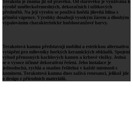
Terakota je známa již od pravěku. Od starověku je využívána k
výrobě uměleckořemeslných, dekoračních i užitkových
předmětů. Na její výrobu se používá hnědá jílovitá hlína s
příměsí vápence. Výrobky dosahují vysokým žárem a dlouhým
vypalováním charakteristické hnědooranžové barvy.
Terakotová kamna představují mobilní a estetickou alternativu
vytápění pro milovníky horkých keramických obkladů. Spojení
výhod přenosných kachlových kamen a krbové vložky. Jedná
se o vysoce účinné dekorativní řešení. Jeho instalace je
jednoduchá, rychlá a snadno řešitelná v každé místnosti s
komínem. Terakotová kamna dnes zažívá renesanci, jelikož jde
o design z přírodních materiálů.