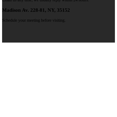
Madison Av. 228-81, NY, 35152
Schedule your meeting before visiting.