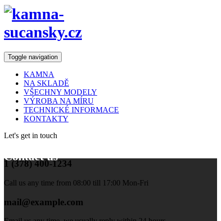
Toggle navigation
KAMNA
NA SKLADĚ
VŠECHNY MODELY
VÝROBA NA MÍRU
TECHNICKÉ INFORMACE
KONTAKTY
Let's get in touch
Contact us
1 (378) 400-1234
Call us any time from 08:00 till 17:00 Mon-Fri
mail@example.com
Email us any time, we usually reply within 24 hours.