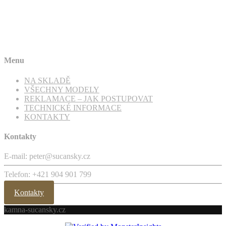
Menu
NA SKLADĚ
VŠECHNY MODELY
REKLAMACE – JAK POSTUPOVAT
TECHNICKÉ INFORMACE
KONTAKTY
Kontakty
E-mail: peter@sucansky.cz
Telefon: +421 904 901 799
Kontakty
kamna-sucansky.cz